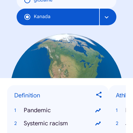
globálne
Kanada
Definition
Athlet
Pandemic
Ry
Systemic racism
Ja