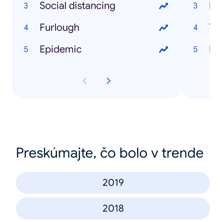
Social distancing
Bu
Furlough
Ty
Epidemic
Ru
Preskúmajte, čo bolo v trende
2019
2018