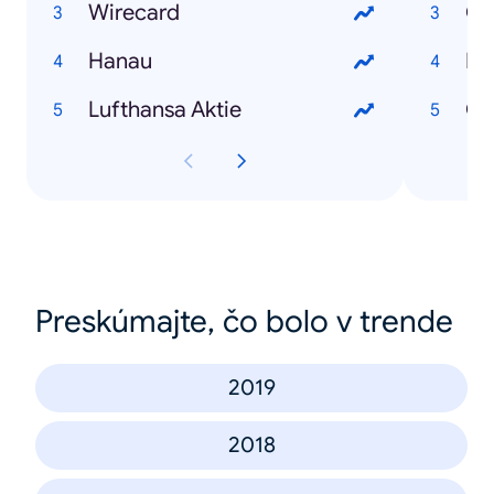
Wirecard
Co
Hanau
RK
Lufthansa Aktie
Co
Preskúmajte, čo bolo v trende
2019
2018