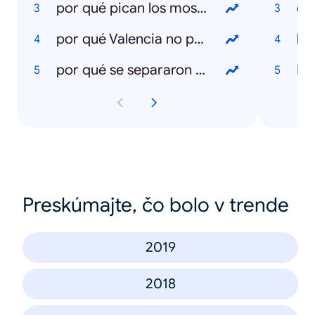
por qué pican los mosquitos
cl
por qué Valencia no pasa a la fase 1
la 
por qué se separaron Paquirri y carmen Ordoñez
Ko
Preskúmajte, čo bolo v trende
2019
2018