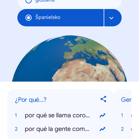
globálne
Španielsko
¿Por qué...?
Gener
por qué se llama coronavirus
co
por qué la gente compra papel higiénico
el