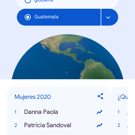
globálne
Guatemala
Mujeres 2020
¿Qué e
Danna Paola
¿Q
Patricia Sandoval