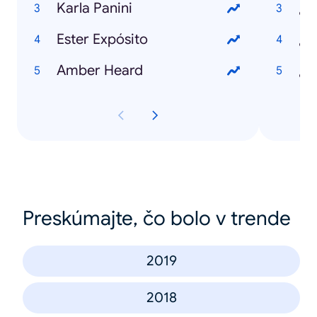
Karla Panini
Ester Expósito
¿Q
Amber Heard
¿Q
Preskúmajte, čo bolo v trende
2019
2018