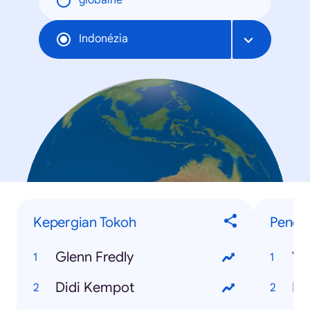
globálne
Indonézia
Kepergian Tokoh
Penelu
Glenn Fredly
Vi
Didi Kempot
PS