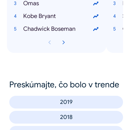
Omas
Ka
Kobe Bryant
Se
Chadwick Boseman
Od
Preskúmajte, čo bolo v trende
2019
2018