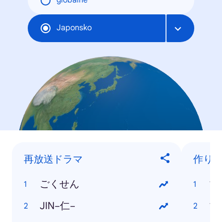
globálne
Japonsko
再放送ドラマ
作り
ごくせん
マ
JIN−仁−
マ