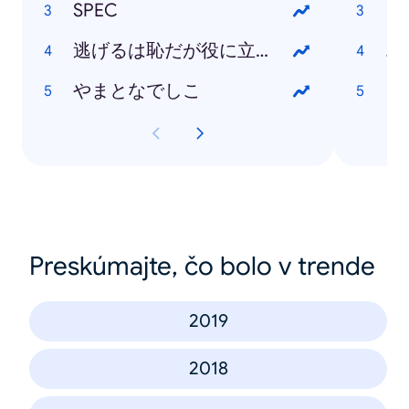
SPEC
逃げるは恥だが役に立つ
エ
やまとなでしこ
日
Preskúmajte, čo bolo v trende
2019
2018