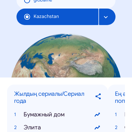
globálne
Kazachstan
Жылдың сериалы/Сериал
Ең әй
года
попул
Бумажный дом
Ко
Элита
Он