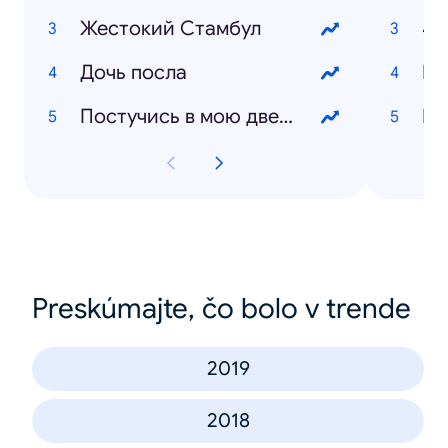
Жестокий Стамбул
42
Дочь посла
Би
Постучись в мою дверь
Eg
Preskúmajte, čo bolo v trende
2019
2018