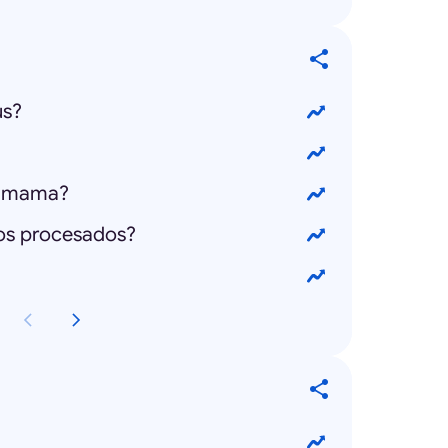
us?
e mama?
tos procesados?