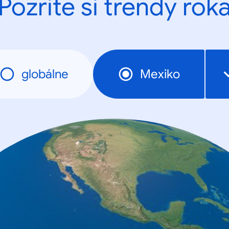
Pozrite si trendy rok
globálne
Mexiko