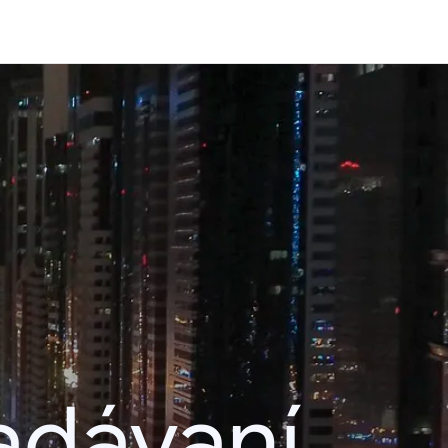
adávaní