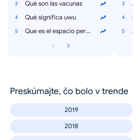
Qué son las vacunas
Ap
Qué significa uwu
Pa
Que es el espacio personal
Z
Preskúmajte, čo bolo v trende
2019
2018