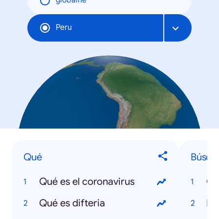
globálne
Peru
Qué
Búsqu
Qué es el coronavirus
Co
Qué es difteria
Bo