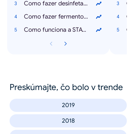
Como fazer desinfetante caseiro?
O 
Como fazer fermento de padeiro?
Como funciona a STAYAWAY COVID?
O 
Preskúmajte, čo bolo v trende
2019
2018