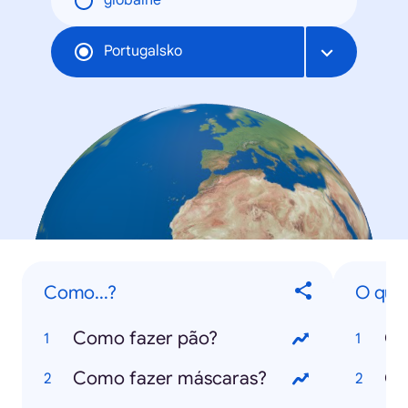
globálne
Portugalsko
Como...?
O que.
Como fazer pão?
O 
Como fazer máscaras?