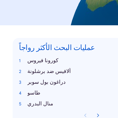
عمليات البحث الأكثر رواجاً
كورونا فيروس
ألافيس ضد برشلونة
دراغون بول سوبر
طاسو
منال البدري