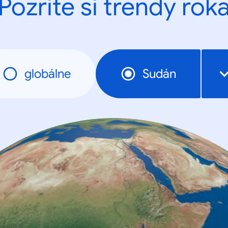
Pozrite si trendy rok
globálne
Sudán