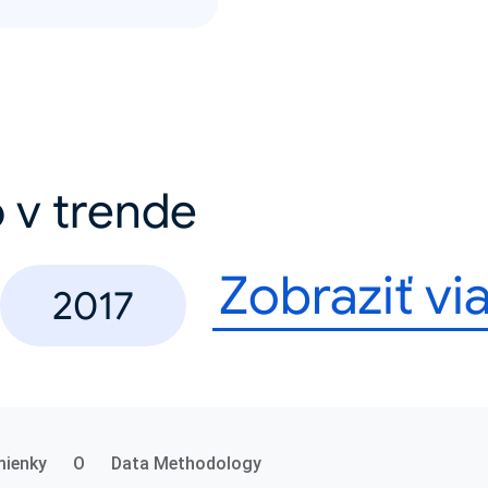
 v trende
Zobraziť vi
2017
ienky
O
Data Methodology