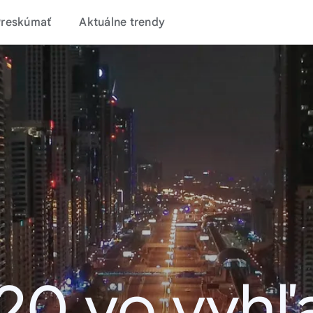
Preskúmať
Aktuálne trendy
20 vo vyhľ