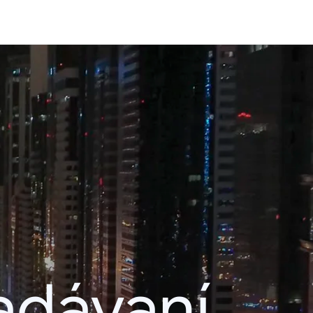
adávaní