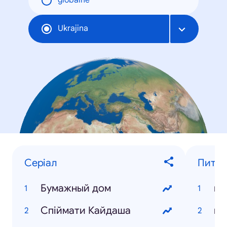
globálne
Ukrajina
Серіал
Питанн
Бумажный дом
ка
Спіймати Кайдаша