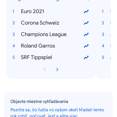
Euro 2021
Fa
Corona Schweiz
Bl
Champions League
Roland Garros
Re
SRF Tippspiel
Ar
Objavte miestne vyhľadávania
Pozrite sa, čo ľudia vo vašom okolí hľadali tento
rok robiť, počúvať, jesť a ešte viac.