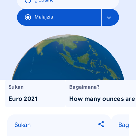
globálne
Malajzia
Sukan
Bagaimana?
Euro 2021
How many ounces are 
Sukan
Bagai