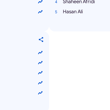
Shaheen Afridi
Hasan Ali