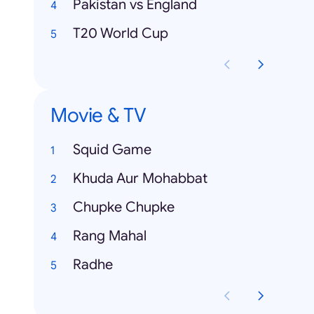
Pakistan vs England
T20 World Cup
Movie & TV
Squid Game
Khuda Aur Mohabbat
Chupke Chupke
Rang Mahal
Radhe