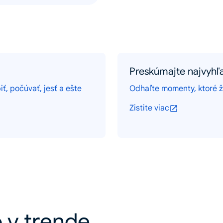
Preskúmajte najvyhľa
iť, počúvať, jesť a ešte
Odhaľte momenty, ktoré ži
Zistite viac
 v trende