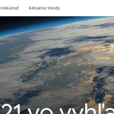
Preskúmať
Aktuálne trendy
21 vo vyhľ