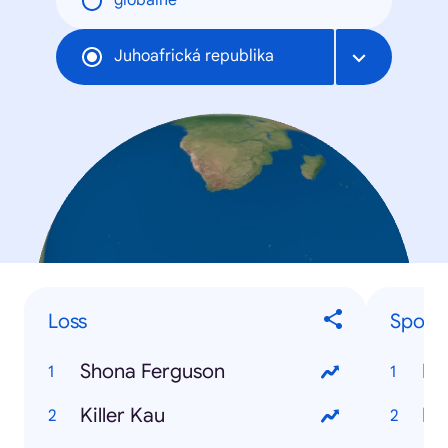
globálne
Juhoafrická republika
Loss
Sports
Shona Ferguson
Eu
Killer Kau
Pr