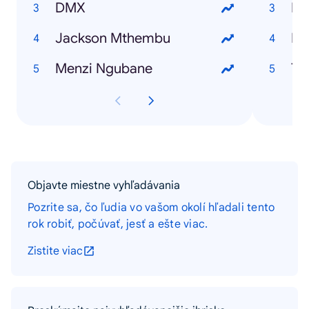
DMX
PS
Jackson Mthembu
Menzi Ngubane
T2
Objavte miestne vyhľadávania
Pozrite sa, čo ľudia vo vašom okolí hľadali tento
rok robiť, počúvať, jesť a ešte viac.
Zistite viac