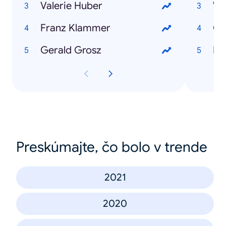
Valerie Huber
W
Franz Klammer
Ol
Gerald Grosz
Do
Preskúmajte, čo bolo v trende
2021
2020