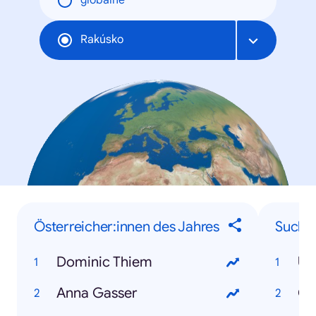
globálne
Rakúsko
Österreicher:innen des Jahres
Suchbe
Dominic Thiem
Uk
Anna Gasser