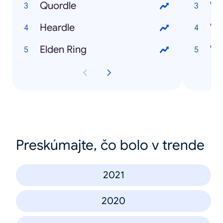
Quordle
Wh
Heardle
Wh
Elden Ring
Wh
Preskúmajte, čo bolo v trende
2021
2020