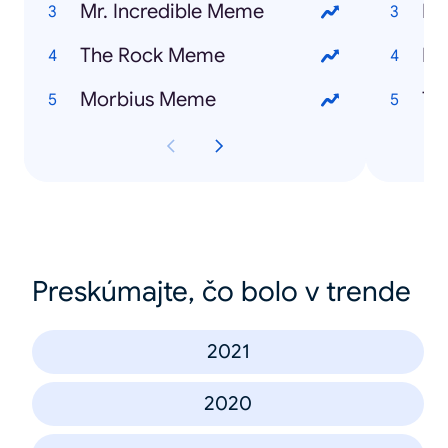
Mr. Incredible Meme
Ho
The Rock Meme
Eu
Morbius Meme
Th
Preskúmajte, čo bolo v trende
2021
2020