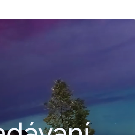
adávaní