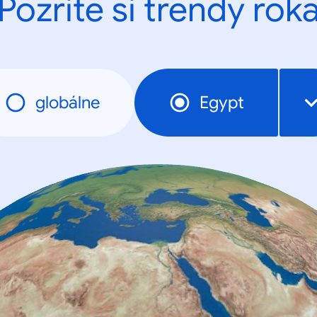
Pozrite si trendy rok
globálne
Egypt