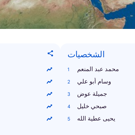
الشخصيات
محمد عبد المنعم
وسام أبو علي
جميلة عوض
صبحي خليل
يحيى عطية الله