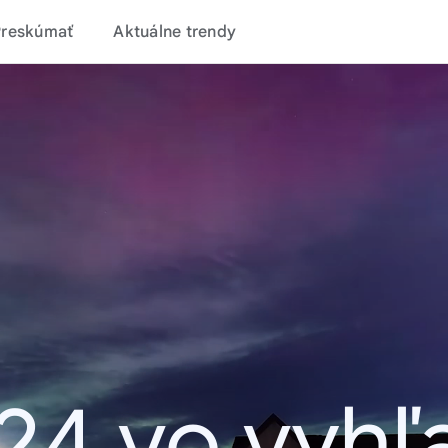
Preskúmať
Aktuálne trendy
24 vo vyhľ