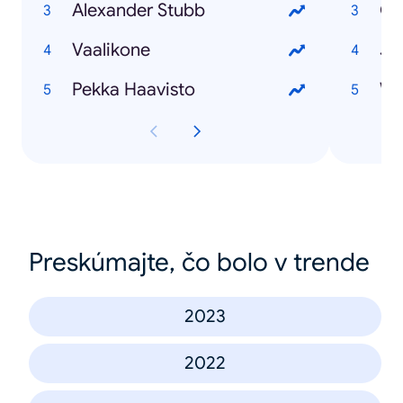
Alexander Stubb
Ol
Vaalikone
Ju
Pekka Haavisto
Wi
Preskúmajte, čo bolo v trende
2023
2022