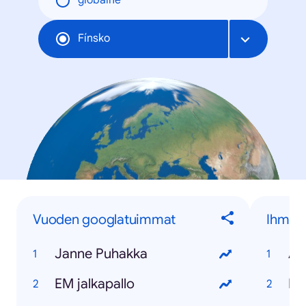
globálne
Fínsko
Vuoden googlatuimmat
Ihmise
Janne Puhakka
Al
EM jalkapallo
Pe