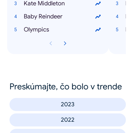
Kate Middleton
Ke
Baby Reindeer
Da
Olympics
Luk
Preskúmajte, čo bolo v trende
2023
2022