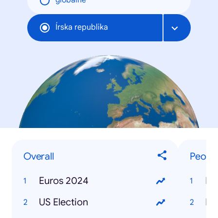
globálne
Írska republika
Overall
Peopl
Euros 2024
Ka
US Election
Do