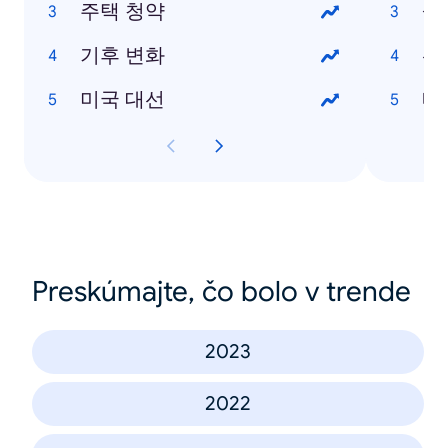
주택 청약
살
기후 변화
선
미국 대선
내
Preskúmajte, čo bolo v trende
2023
2022