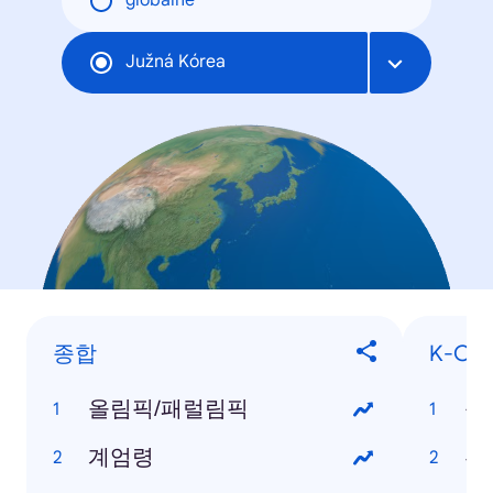
globálne
Južná Kórea
종합
K-Con
올림픽/패럴림픽
눈
계엄령