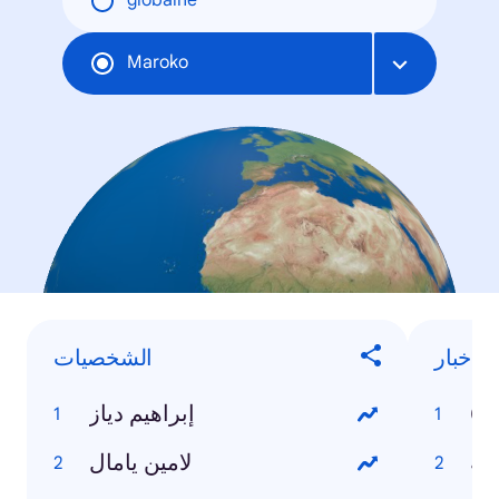
globálne
Maroko
الأخبار
الشخصيات
إبراهيم دياز
كية
لامين يامال