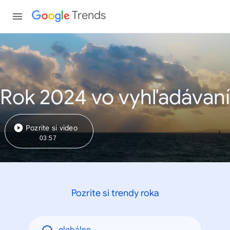
Trends
Rok 2024 vo vyhľadávaní
Pozrite si video
03:57
Pozrite si trendy roka