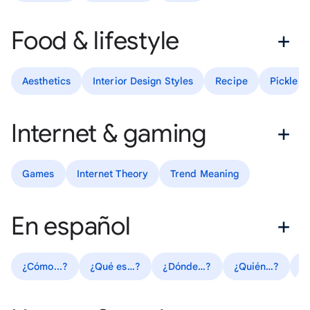
Food & lifestyle
Aesthetics
Interior Design Styles
Recipe
Pickle R
Internet & gaming
Games
Internet Theory
Trend Meaning
En español
¿Cómo...?
¿Qué es…?
¿Dónde…?
¿Quién…?
R