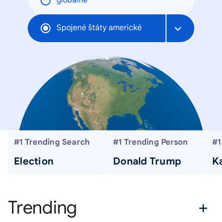
globálne
Spojené štáty americké
#1 Trending Search
#1 Trending Person
#1
Election
Donald Trump
Ka
Trending