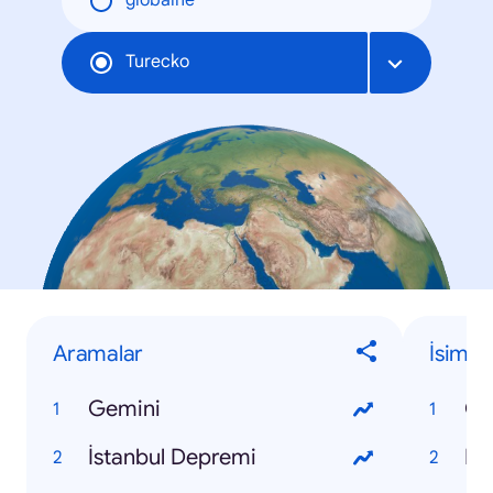
globálne
Turecko
Aramalar
İsimle
Gemini
Os
İstanbul Depremi
Fa