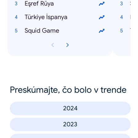
Eşref Rüya
Sa
Türkiye İspanya
Le
Squid Game
Ta
Preskúmajte, čo bolo v trende
2024
2023