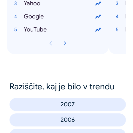
Yahoo
Ho
Google
Ho
YouTube
Ho
Raziščite, kaj je bilo v trendu
2007
2006