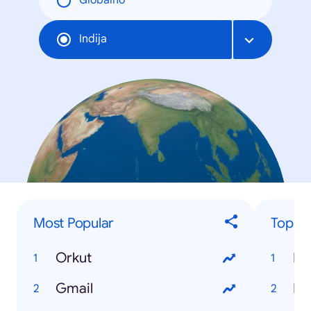
Globalno
Indija
Most Popular
Top 'H
Orkut
Ho
Gmail
Ho