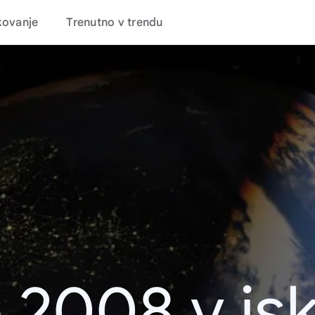
kovanje
Trenutno v trendu
 2008 v is