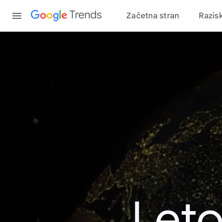
Content
Trends
Začetna stran
Razis
Leto