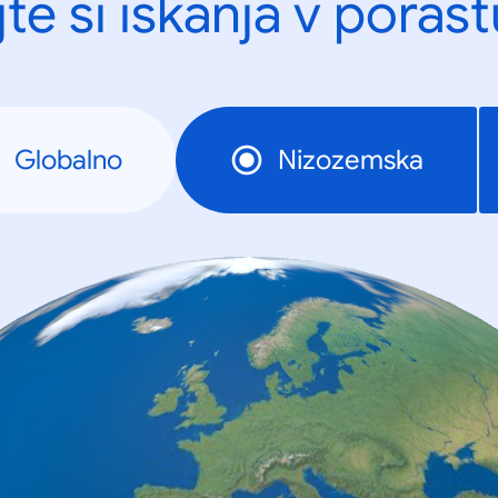
te si iskanja v porast
Globalno
Nizozemska