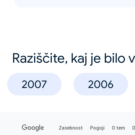
Raziščite, kaj je bilo
2007
2006
Zasebnost
Pogoji
O tem
D