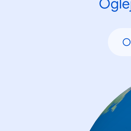
Oglej