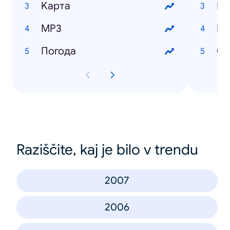
Kарта
Цв
MP3
И
Погода
Cу
Raziščite, kaj je bilo v trendu
2007
2006