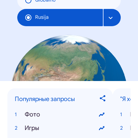
Globalno
Rusija
Популярные запросы
"Я хоч
Фото
Цв
Игры
Го