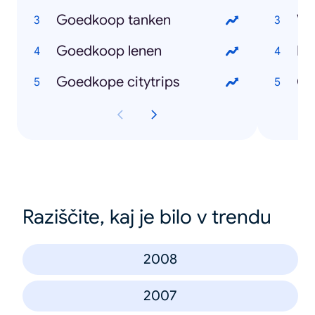
Goedkoop tanken
Va
Goedkoop lenen
Pa
Goedkope citytrips
Co
Raziščite, kaj je bilo v trendu
2008
2007