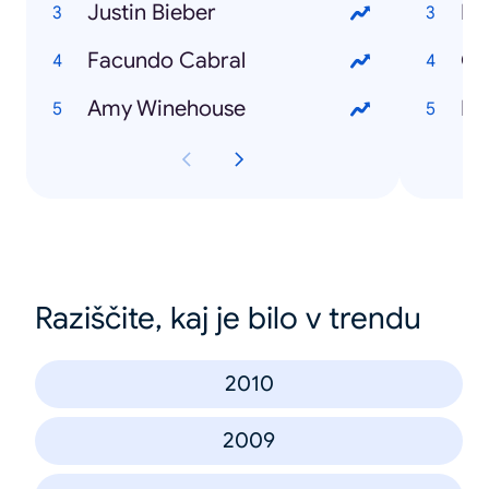
Justin Bieber
Pa
Facundo Cabral
Gr
Amy Winehouse
Dó
Raziščite, kaj je bilo v trendu
2010
2009