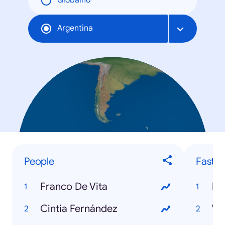
Globalno
Argentina
People
Fastes
Franco De Vita
Fa
Cintia Fernández
Wa