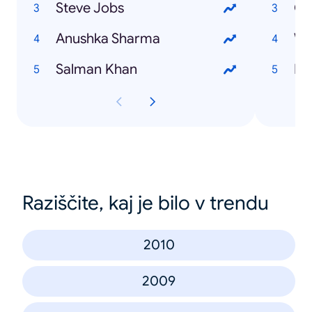
Steve Jobs
Go
Anushka Sharma
Wo
Salman Khan
Bo
Raziščite, kaj je bilo v trendu
2010
2009