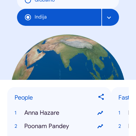
Globalno
Indija
People
Fastes
Anna Hazare
Fa
Poonam Pandey
IB