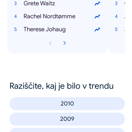
Grete Waitz
Ch
Rachel Nordtømme
Ad
Therese Johaug
Ja
Raziščite, kaj je bilo v trendu
2010
2009