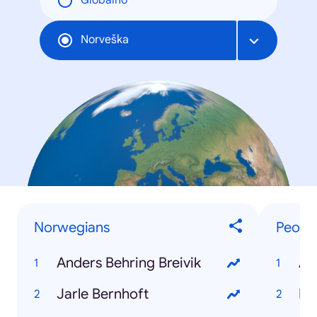
Globalno
Norveška
Norwegians
Peopl
Anders Behring Breivik
An
Jarle Bernhoft
Re