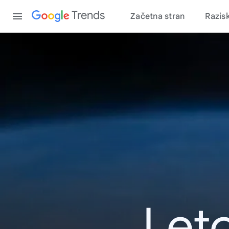
Content
Trends
Začetna stran
Razis
Leto