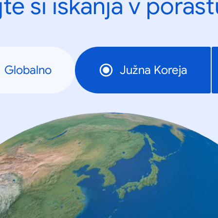
te si iskanja v porast
Globalno
Južna Koreja