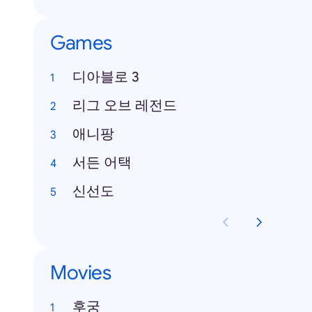
Games
디아블로 3
리그 오브 레전드
애니팡
서든 어택
신선도
Movies
후궁