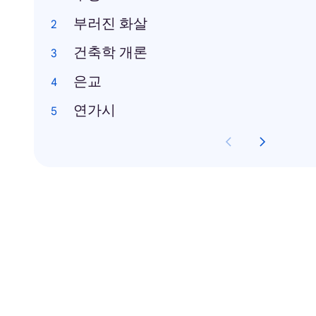
부러진 화살
건축학 개론
은교
연가시