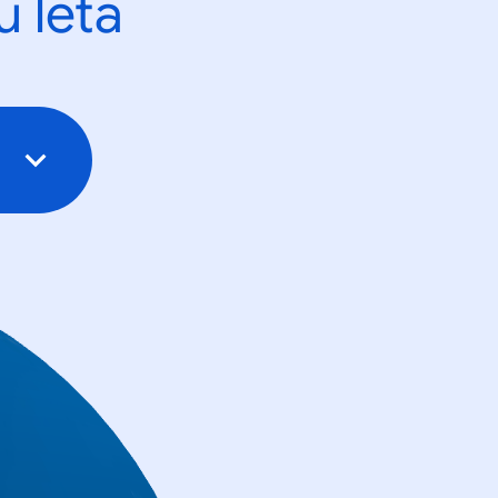
u leta