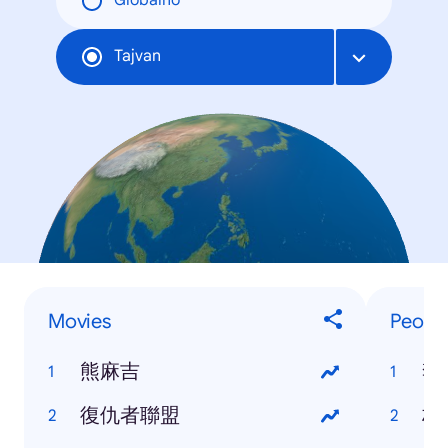
Globalno
Tajvan
Movies
Peopl
熊麻吉
李
復仇者聯盟
林