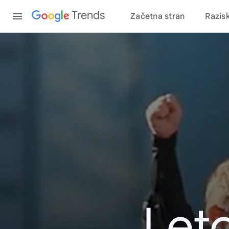
Content
Trends
Začetna stran
Razis
Leto