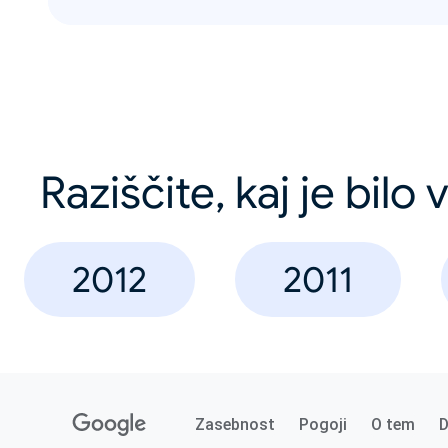
Raziščite, kaj je bilo
2012
2011
Zasebnost
Pogoji
O tem
D