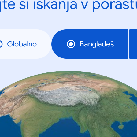
te si iskanja v porast
Globalno
Bangladeš