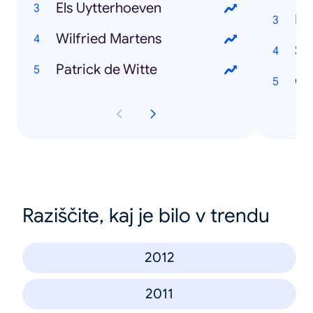
Els Uytterhoeven
Ne
Wilfried Martens
St
Patrick de Witte
Co
Raziščite, kaj je bilo v trendu
2012
2011