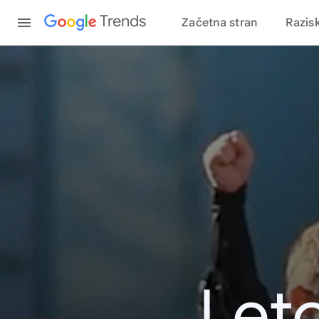
Content
Trends
Začetna stran
Razis
Leto