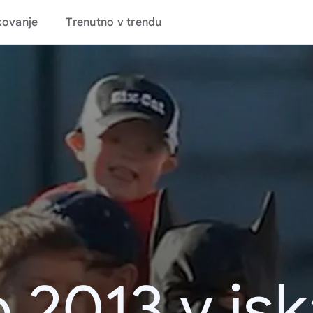
kovanje
Trenutno v trendu
 2013 v is