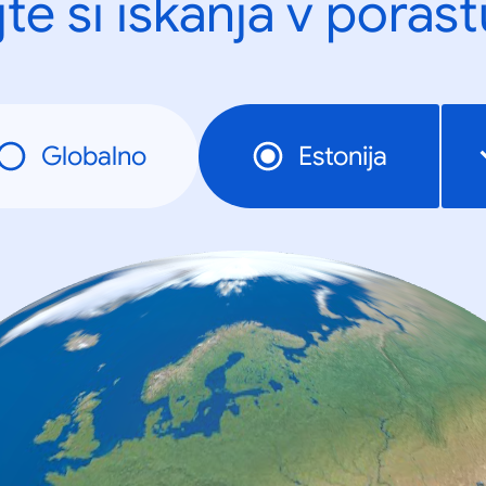
te si iskanja v porast
Globalno
Estonija