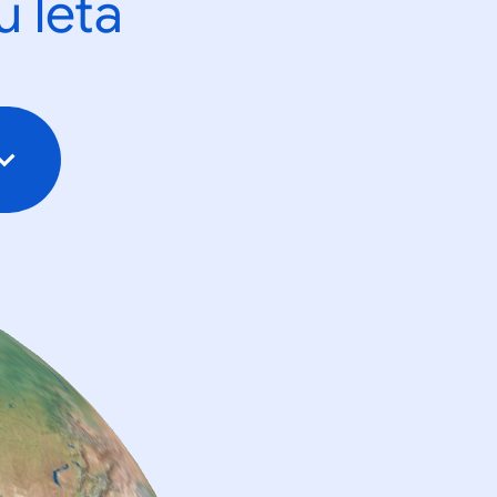
u leta