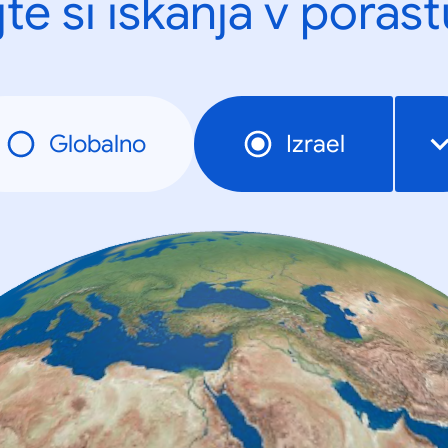
te si iskanja v porast
Globalno
Izrael