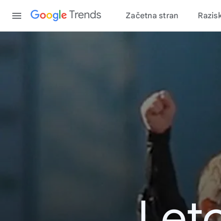
Content
Trends
Začetna stran
Razis
Leto