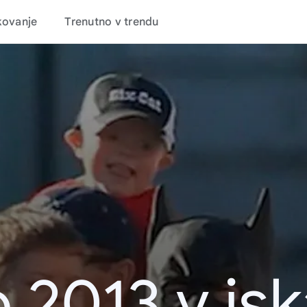
kovanje
Trenutno v trendu
 2013 v is