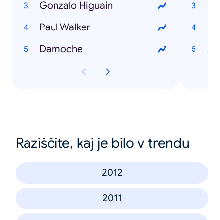
Gonzalo Higuain
Go
Paul Walker
Co
Damoche
An
Raziščite, kaj je bilo v trendu
2012
2011