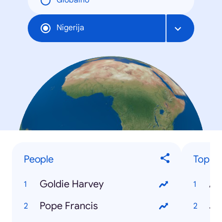
Globalno
Nigerija
People
Top Tr
Goldie Harvey
AS
Pope Francis
JA