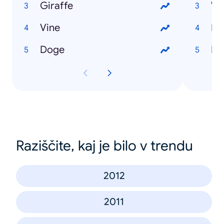
Giraffe
We
Vine
Ne
Doge
Ka
Raziščite, kaj je bilo v trendu
2012
2011