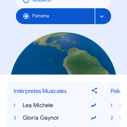
Globalno
Panama
Intérpretes Musicales
Pelícu
Lea Michele
Mi
Gloria Gaynor
Ir