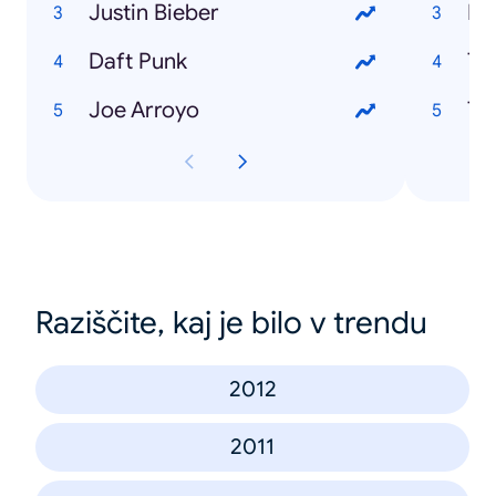
Justin Bieber
Ma
Daft Punk
Ti
Joe Arroyo
Th
Raziščite, kaj je bilo v trendu
2012
2011