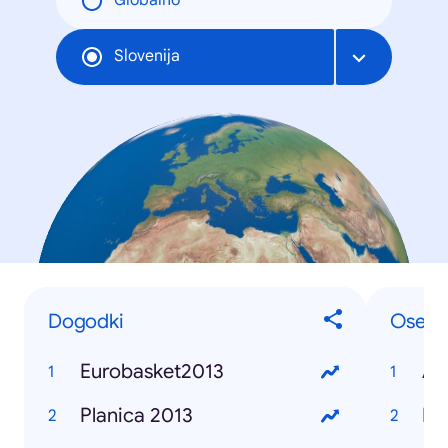
Globalno
Slovenija
Dogodki
Osebe
Eurobasket2013
Alj
Planica 2013
Bor