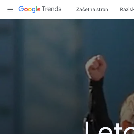
Content
Trends
Začetna stran
Razis
Leto