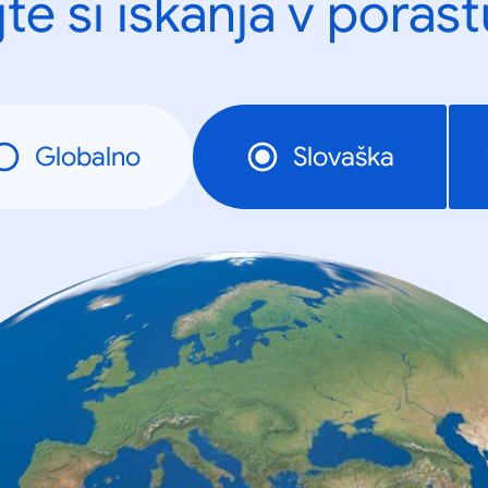
te si iskanja v porast
Globalno
Slovaška