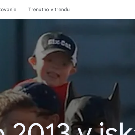
kovanje
Trenutno v trendu
 2013 v is