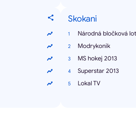
Skokani
Národná bločková lot
Modrykonik
MS hokej 2013
Superstar 2013
Lokal TV