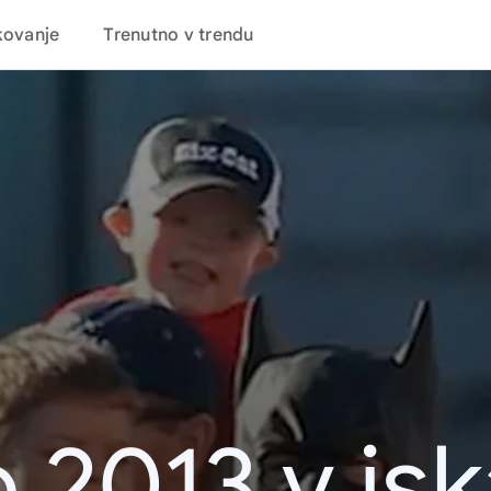
kovanje
Trenutno v trendu
 2013 v is