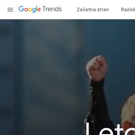
Content
Trends
Začetna stran
Razis
Leto