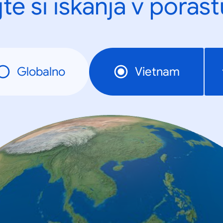
te si iskanja v porast
Globalno
Vietnam