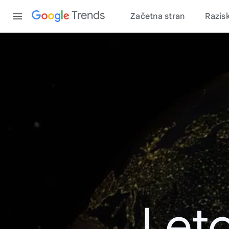
Content
Trends
Začetna stran
Razis
Leto