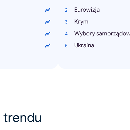
Eurowizja
Krym
Wybory samorządo
Ukraina
 v trendu