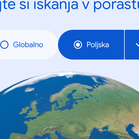
te si iskanja v porast
Globalno
Poljska