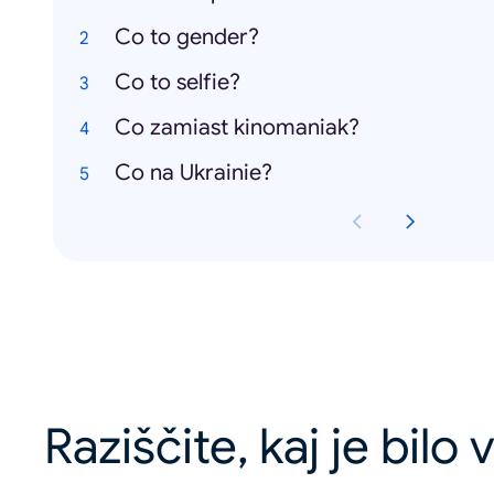
Co to gender?
Co to selfie?
Co zamiast kinomaniak?
Co na Ukrainie?
Raziščite, kaj je bilo