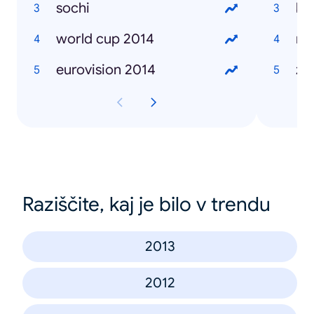
sochi
ka
world cup 2014
mi
eurovision 2014
ža
Raziščite, kaj je bilo v trendu
2013
2012