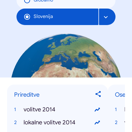
Globalno
Slovenija
Prireditve
Osebe 
volitve 2014
lu
lokalne volitve 2014
vio