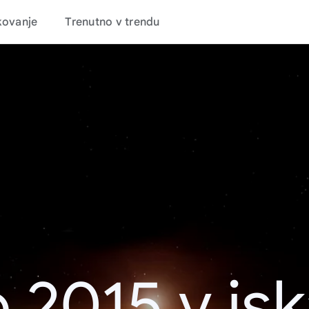
kovanje
Trenutno v trendu
 2015 v is