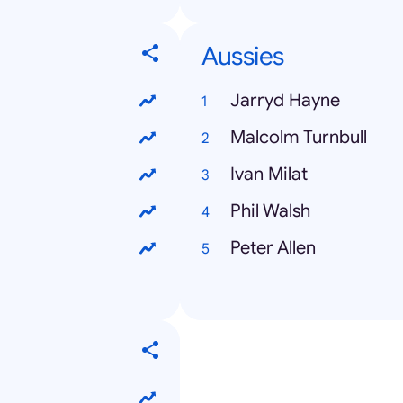
Aussies
Jarryd Hayne
Malcolm Turnbull
Ivan Milat
Phil Walsh
Peter Allen