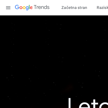
Content
Trends
Začetna stran
Razis
Leto