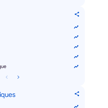
que
tiques