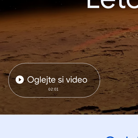
Oglejte si video
02:01