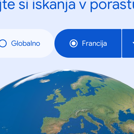
te si iskanja v porast
Globalno
Francija