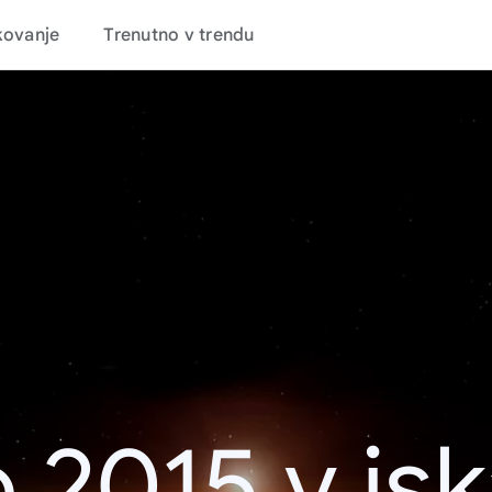
kovanje
Trenutno v trendu
 2015 v is