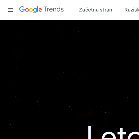
Content
Trends
Začetna stran
Razis
Leto