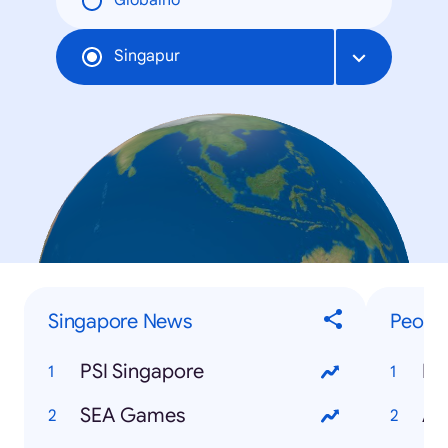
Globalno
Singapur
Singapore News
Peopl
PSI Singapore
Le
SEA Games
Am