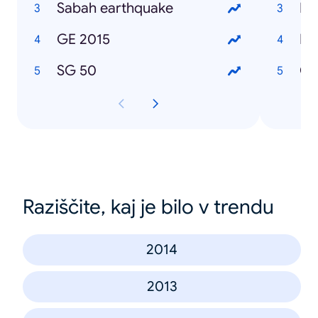
Sabah earthquake
Le
GE 2015
Le
SG 50
Ch
Raziščite, kaj je bilo v trendu
2014
2013